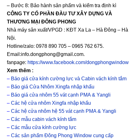
– Bước 8: Bảo hành sản phẩm và kiểm tra định kì
CÔNG TY CỔ PHẦN ĐẦU TƯ XÂY DỰNG VÀ
THƯƠNG MẠI ĐÔNG PHONG
Nhà máy sản xuất/VPGD : KĐT Xa La – Hà Đông – Hà
Nội.
Hotline/zalo: 0978 890 705 – 0965 762 675.
Email:info.dongphong@gmail.com.
fanpage:
https://www.facebook.com/dongphongwindow
Xem thêm :
–
Báo giá cửa kính cường lực và Cabin vách kính tắm
–
Báo giá Cửa Nhôm Xingfa nhập khẩu
–
Báo giá cửa nhôm 55 vát cạnh PMA & Yangli
–
Các hệ cửa nhôm Xingfa nhập khẩu
–
Các hệ cửa nhôm hệ 55 vát cạnh PMA & Yangli
–
Các mẫu cabin vách kính tắm
–
Các mẫu cửa kính cường lực
–
Các sản phẩm Đông Phong Window cung cấp