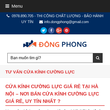
Menu
0978.890.705 - THI CÔNG CHẤT LƯỢNG - BẢO HÀNH
UY TÍN
info.dongphong@gmail.com
Twitter
Facebook
Google
Pinterest
Plus
TƯ VẤN CỬA KÍNH CƯỜNG LỰC
CỬA KÍNH CƯỜNG LỰC GIÁ RẺ TẠI HÀ
NỘI – NƠI BÁN CỬA KÍNH CƯỜNG LỰC
GIÁ RẺ, UY TÍN NHẤT ?