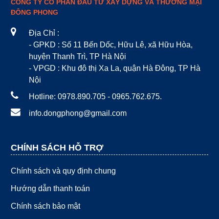
CÔNG TY CỔ PHẦN ĐẦU TƯ XÂY DỰNG VÀ THƯƠNG MẠI
ĐÔNG PHONG
Địa Chỉ :
- GPKD : Số 11 Bến Dốc, Hữu Lê, xã Hữu Hòa,
huyện Thanh Trì, TP Hà Nội
- VPGD : Khu đô thị Xa La, quận Hà Đông, TP Hà
Nội
Hotline: 0978.890.705 - 0965.762.675.
info.dongphong@gmail.com
CHÍNH SÁCH HỖ TRỢ
Chính sách và quy định chung
Hướng dẫn thanh toán
Chính sách bảo mật