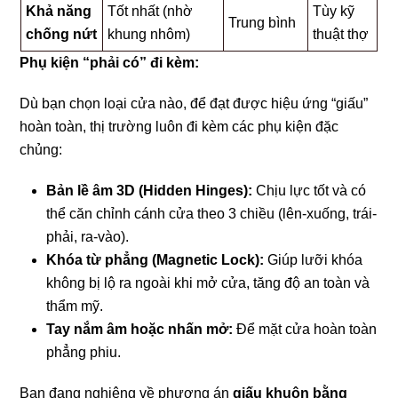
Khả năng
Tốt nhất (nhờ
Tùy kỹ
Trung bình
chống nứt
khung nhôm)
thuật thợ
Phụ kiện “phải có” đi kèm:
Dù bạn chọn loại cửa nào, để đạt được hiệu ứng “giấu”
hoàn toàn, thị trường luôn đi kèm các phụ kiện đặc
chủng:
Bản lề âm 3D (Hidden Hinges):
Chịu lực tốt và có
thể căn chỉnh cánh cửa theo 3 chiều (lên-xuống, trái-
phải, ra-vào).
Khóa từ phẳng (Magnetic Lock):
Giúp lưỡi khóa
không bị lộ ra ngoài khi mở cửa, tăng độ an toàn và
thẩm mỹ.
Tay nắm âm hoặc nhấn mở:
Để mặt cửa hoàn toàn
phẳng phiu.
Bạn đang nghiêng về phương án
giấu khuôn bằng