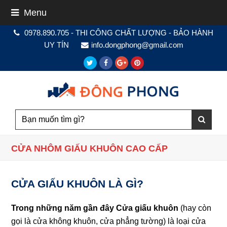
Menu
0978.890.705 - THI CÔNG CHẤT LƯỢNG - BẢO HÀNH
UY TÍN
info.dongphong@gmail.com
Twitter
Facebook
Google
Pinterest
Plus
CỬA NHÔM GIẤU KHUÔN CAO CẤP
CỬA GIẤU KHUÔN LÀ GÌ?
Trong những năm gần đây Cửa giấu khuôn
(hay còn
gọi là cửa không khuôn, cửa phẳng tường) là loại cửa