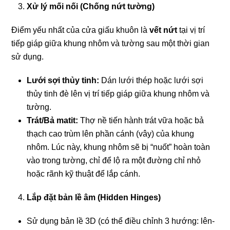
Xử lý mối nối (Chống nứt tường)
Điểm yếu nhất của cửa giấu khuôn là
vết nứt
tại vị trí
tiếp giáp giữa khung nhôm và tường sau một thời gian
sử dụng.
Lưới sợi thủy tinh:
Dán lưới thép hoặc lưới sợi
thủy tinh đè lên vị trí tiếp giáp giữa khung nhôm và
tường.
Trát/Bả matit:
Thợ nề tiến hành trát vữa hoặc bả
thạch cao trùm lên phần cánh (vây) của khung
nhôm. Lúc này, khung nhôm sẽ bị “nuốt” hoàn toàn
vào trong tường, chỉ để lộ ra một đường chỉ nhỏ
hoặc rãnh kỹ thuật để lắp cánh.
Lắp đặt bản lề âm (Hidden Hinges)
Sử dụng bản lề 3D (có thể điều chỉnh 3 hướng: lên-