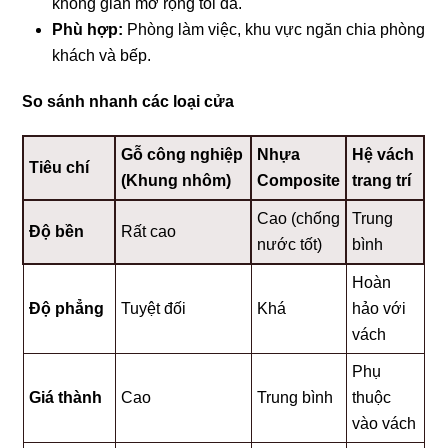
không gian mở rộng tối đa.
Phù hợp:
Phòng làm việc, khu vực ngăn chia phòng
khách và bếp.
So sánh nhanh các loại cửa
Gỗ công nghiệp
Nhựa
Hệ vách
Tiêu chí
(Khung nhôm)
Composite
trang trí
Cao (chống
Trung
Độ bền
Rất cao
nước tốt)
bình
Hoàn
Độ phẳng
Tuyệt đối
Khá
hảo với
vách
Phụ
Giá thành
Cao
Trung bình
thuộc
vào vách