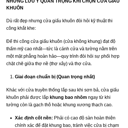
NHỮNG LƯU Ý QUAN TRỌNG KHI CHỌN CỬA GIẤU
KHUÔN
Dù rất đẹp nhưng cửa giấu khuôn đòi hỏi kỹ thuật thi
công khắt khe:
Để thi công cửa giấu khuôn (cửa không khung) đạt độ
thẩm mỹ cao nhất—tức là cánh cửa và tường nằm trên
một mặt phẳng hoàn hảo—quy trình đòi hỏi sự phối hợp
chặt chẽ giữa thợ nề (thợ xây) và thợ cửa.
Giai đoạn chuẩn bị (Quan trọng nhất)
Khác với cửa truyền thống lắp sau khi sơn bả, cửa giấu
khuôn phải được lắp
khung bao nhôm
ngay từ khi
tường còn là gạch thô hoặc khung xương thạch cao.
Xác định cốt nền:
Phải có cao độ sàn hoàn thiện
chính xác để đặt khung bao, tránh việc cửa bị chạm