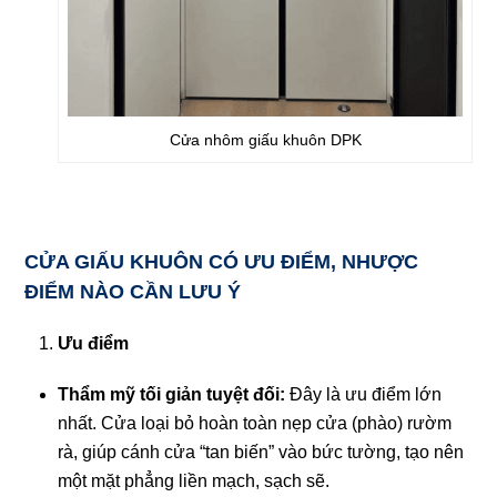
Cửa nhôm giấu khuôn DPK
CỬA GIẤU KHUÔN CÓ ƯU ĐIỂM, NHƯỢC
ĐIỂM NÀO CẦN LƯU Ý
Ưu điểm
Thẩm mỹ tối giản tuyệt đối:
Đây là ưu điểm lớn
nhất. Cửa loại bỏ hoàn toàn nẹp cửa (phào) rườm
rà, giúp cánh cửa “tan biến” vào bức tường, tạo nên
một mặt phẳng liền mạch, sạch sẽ.