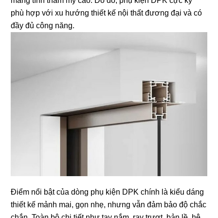
mang tính thẩm mỹ cao. Do đó, phụ kiện DPK cực kỳ
phù hợp với xu hướng thiết kế nội thất đương đại và có
đầy đủ công năng.
Điểm nổi bật của dòng phụ kiện DPK chính là kiểu dáng
thiết kế mảnh mai, gọn nhẹ, nhưng vẫn đảm bảo độ chắc
chắn. Toàn bộ chi tiết như tay nắm, ray trượt, bản lề, hệ