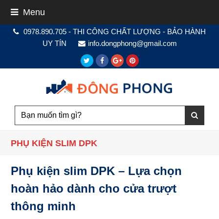
Menu
0978.890.705 - THI CÔNG CHẤT LƯỢNG - BẢO HÀNH
UY TÍN
info.dongphong@gmail.com
Twitter
Facebook
Google
Pinterest
Plus
PHỤ KIỆN SLIM DPK
Phụ kiện slim DPK – Lựa chọn
hoàn hảo dành cho cửa trượt
thông minh