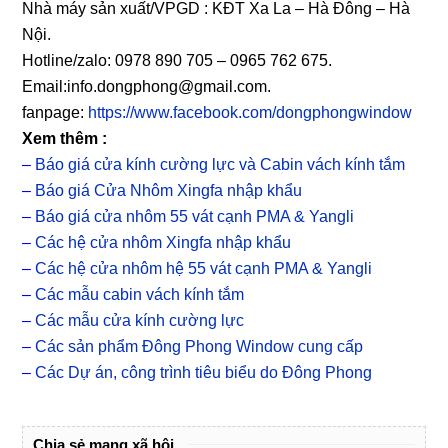
Nhà máy sản xuất/VPGD : KĐT Xa La – Hà Đông – Hà
Nội.
Hotline/zalo: 0978 890 705 – 0965 762 675.
Email:info.dongphong@gmail.com.
fanpage:
https://www.facebook.com/dongphongwindow
Xem thêm :
–
Báo giá cửa kính cường lực và Cabin vách kính tắm
–
Báo giá Cửa Nhôm Xingfa nhập khẩu
–
Báo giá cửa nhôm 55 vát cạnh PMA & Yangli
–
Các hệ cửa nhôm Xingfa nhập khẩu
–
Các hệ cửa nhôm hệ 55 vát cạnh PMA & Yangli
–
Các mẫu cabin vách kính tắm
–
Các mẫu cửa kính cường lực
–
Các sản phẩm Đông Phong Window cung cấp
–
Các Dự án, công trình tiêu biểu do Đông Phong
Chia sẻ mạng xã hội