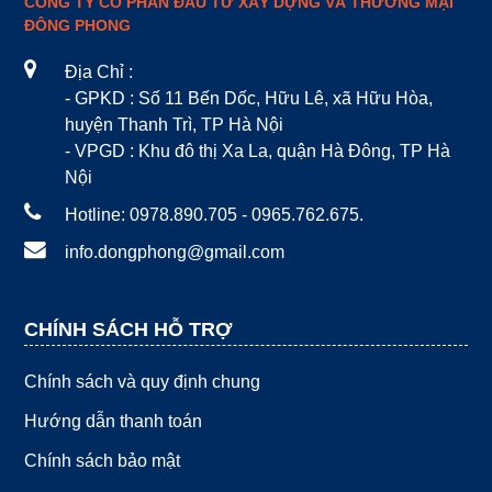
CÔNG TY CỔ PHẦN ĐẦU TƯ XÂY DỰNG VÀ THƯƠNG MẠI
ĐÔNG PHONG
Địa Chỉ :
- GPKD : Số 11 Bến Dốc, Hữu Lê, xã Hữu Hòa,
huyện Thanh Trì, TP Hà Nội
- VPGD : Khu đô thị Xa La, quận Hà Đông, TP Hà
Nội
Hotline: 0978.890.705 - 0965.762.675.
info.dongphong@gmail.com
CHÍNH SÁCH HỖ TRỢ
Chính sách và quy định chung
Hướng dẫn thanh toán
Chính sách bảo mật