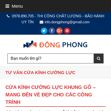
Menu
0978.890.705 - THI CÔNG CHẤT LƯỢNG - BẢO HÀNH
UY TÍN
info.dongphong@gmail.com
Twitter
Facebook
Google
Pinterest
Plus
TƯ VẤN CỬA KÍNH CƯỜNG LỰC
CỬA KÍNH CƯỜNG LỰC KHUNG GỖ –
MANG ĐẾN VẺ ĐẸP CHO CÁC CÔNG
TRÌNH