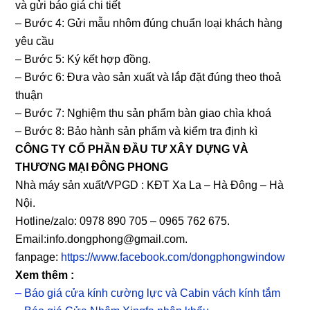
và gửi báo giá chi tiết
– Bước 4: Gửi mẫu nhôm đúng chuẩn loại khách hàng
yêu cầu
– Bước 5: Ký kết hợp đồng.
– Bước 6: Đưa vào sản xuất và lắp đặt đúng theo thoả
thuận
– Bước 7: Nghiệm thu sản phẩm bàn giao chìa khoá
– Bước 8: Bảo hành sản phẩm và kiểm tra định kì
CÔNG TY CỔ PHẦN ĐẦU TƯ XÂY DỰNG VÀ
THƯƠNG MẠI ĐÔNG PHONG
Nhà máy sản xuất/VPGD : KĐT Xa La – Hà Đông – Hà
Nội.
Hotline/zalo: 0978 890 705 – 0965 762 675.
Email:info.dongphong@gmail.com.
fanpage:
https://www.facebook.com/dongphongwindow
Xem thêm :
–
Báo giá cửa kính cường lực và Cabin vách kính tắm