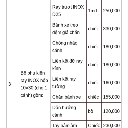
Ray trượt INOX
1md
250,000
D25
Bánh xe treo
chiếc
330,000
đệm giả chấn
Chống nhấc
chiếc
180,000
cánh
Liên kết đỡ ray
chiếc
180,000
kính
Bộ phụ kiện
Liên kết ray
ray INOX hộp
chiếc
160,000
3
tường
10×30 (cho 1
cánh) gồm:
Chặn bánh xe
chiếc
155,000
Dẫn hướng
bộ
120,000
cánh
Tay nắm âm
Chiếc
230,000