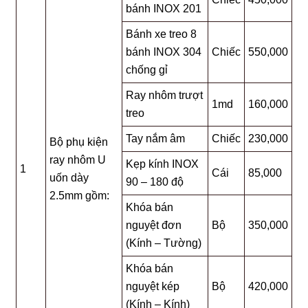
bánh INOX 201
Bánh xe treo 8
bánh INOX 304
Chiếc
550,000
chống gỉ
Ray nhôm trượt
1md
160,000
treo
Tay nắm âm
Chiếc
230,000
Bộ phụ kiện
ray nhôm U
Kẹp kính INOX
1
Cái
85,000
uốn dày
90 – 180 độ
2.5mm gồm:
Khóa bán
nguyệt đơn
Bộ
350,000
(Kính – Tường)
Khóa bán
nguyệt kép
Bộ
420,000
(Kính – Kính)