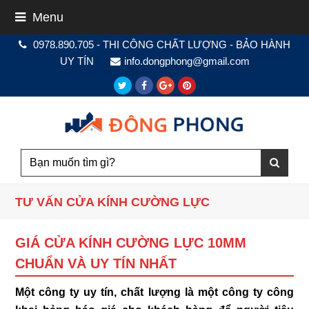
Menu
0978.890.705 - THI CÔNG CHẤT LƯỢNG - BẢO HÀNH
UY TÍN
info.dongphong@gmail.com
Twitter
Facebook
Google
Pinterest
Plus
TƯ VẤN CỬA KÍNH CƯỜNG LỰC
GIÁ CỬA KÍNH CƯỜNG LỰC 10MM
CHUẨN VÀ UY TÍN NHẤT
Một công ty uy tín, chất lượng là một công ty công