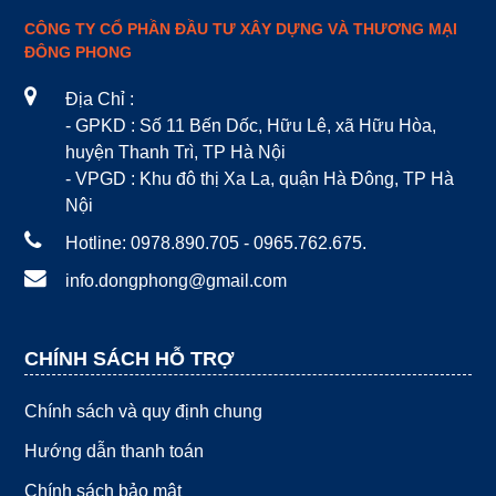
CÔNG TY CỔ PHẦN ĐẦU TƯ XÂY DỰNG VÀ THƯƠNG MẠI
ĐÔNG PHONG
Địa Chỉ :
- GPKD : Số 11 Bến Dốc, Hữu Lê, xã Hữu Hòa,
huyện Thanh Trì, TP Hà Nội
- VPGD : Khu đô thị Xa La, quận Hà Đông, TP Hà
Nội
Hotline: 0978.890.705 - 0965.762.675.
info.dongphong@gmail.com
CHÍNH SÁCH HỖ TRỢ
Chính sách và quy định chung
Hướng dẫn thanh toán
Chính sách bảo mật