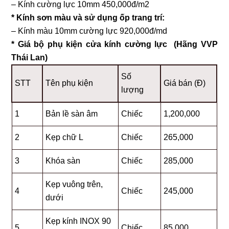
– Kính cường lực 10mm 450,000đ/m2
* Kính sơn màu và sử dụng ốp trang trí:
– Kính màu 10mm cường lực 920,000đ/md
* Giá bộ phụ kiện cửa kính cường lực (Hãng VVP
Thái Lan)
Số
STT
Tên phụ kiện
Giá bán (Đ)
lượng
1
Bản lề sàn âm
Chiếc
1,200,000
2
Kẹp chữ L
Chiếc
265,000
3
Khóa sàn
Chiếc
285,000
Kẹp vuông trên,
4
Chiếc
245,000
dưới
Kẹp kính INOX 90
5
Chiếc
85,000