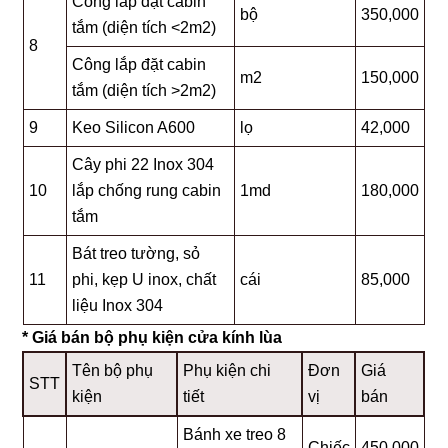
Công lắp đặt cabin
bộ
350,000
tắm (diện tích <2m2)
8
Công lắp đặt cabin
m2
150,000
tắm (diện tích >2m2)
9
Keo Silicon A600
lọ
42,000
Cây phi 22 Inox 304
10
lắp chống rung cabin
1md
180,000
tắm
Bát treo tường, sỏ
11
phi, kẹp U inox, chất
cái
85,000
liệu Inox 304
* Giá bán bộ phụ kiện cửa kính lùa
Tên bộ phụ
Phụ kiện chi
Đơn
Giá
STT
kiện
tiết
vị
bán
Bánh xe treo 8
Chiếc
450,000