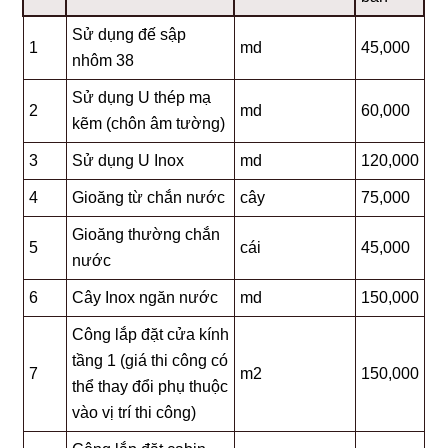
Sử dụng đế sập
1
md
45,000
nhôm 38
Sử dụng U thép mạ
2
md
60,000
kẽm (chôn âm tường)
3
Sử dụng U Inox
md
120,000
4
Gioăng từ chắn nước
cây
75,000
Gioăng thường chắn
5
cái
45,000
nước
6
Cây Inox ngăn nước
md
150,000
Công lắp đặt cửa kính
tầng 1 (giá thi công có
7
m2
150,000
thể thay đổi phụ thuộc
vào vị trí thi công)