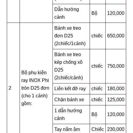
Dẫn hướng
Bộ
120,000
cánh
Bánh xe treo
đơn D25
chiếc
650,000
(2chiếc/1cánh)
Bánh xe treo
kép chống xô
chiếc
750,000
D25
Bộ phụ kiện
(2chiếc/cánh)
ray INOX Phi
2
tròn D25 đơn
Liên kết đỡ ray
chiếc
180,000
(cho 1 cánh)
Chặn bánh xe
chiếc
125,000
gồm:
1 dẫn hướng
Bộ
120,000
cánh
Tay nắm âm
Chiếc
230,000