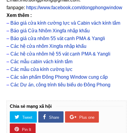
fanpage:
https://www.facebook.com/dongphongwindow
Xem thêm :
–
Báo giá cửa kính cường lực và Cabin vách kính tắm
–
Báo giá Cửa Nhôm Xingfa nhập khẩu
–
Báo giá cửa nhôm 55 vát cạnh PMA & Yangli
–
Các hệ cửa nhôm Xingfa nhập khẩu
–
Các hệ cửa nhôm hệ 55 vát cạnh PMA & Yangli
–
Các mẫu cabin vách kính tắm
–
Các mẫu cửa kính cường lực
–
Các sản phẩm Đông Phong Window cung cấp
–
Các Dự án, công trình tiêu biểu do Đông Phong
Chia sẻ mạng xã hội
Tweet
Share
Plus one
Pin It