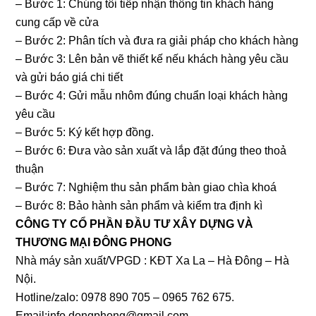
– Bước 1: Chúng tôi tiếp nhận thông tin khách hàng
cung cấp về cửa
– Bước 2: Phân tích và đưa ra giải pháp cho khách hàng
– Bước 3: Lên bản vẽ thiết kế nếu khách hàng yêu cầu
và gửi báo giá chi tiết
– Bước 4: Gửi mẫu nhôm đúng chuẩn loại khách hàng
yêu cầu
– Bước 5: Ký kết hợp đồng.
– Bước 6: Đưa vào sản xuất và lắp đặt đúng theo thoả
thuận
– Bước 7: Nghiệm thu sản phẩm bàn giao chìa khoá
– Bước 8: Bảo hành sản phẩm và kiểm tra định kì
CÔNG TY CỔ PHẦN ĐẦU TƯ XÂY DỰNG VÀ
THƯƠNG MẠI ĐÔNG PHONG
Nhà máy sản xuất/VPGD : KĐT Xa La – Hà Đông – Hà
Nội.
Hotline/zalo: 0978 890 705 – 0965 762 675.
Email:info.dongphong@gmail.com.