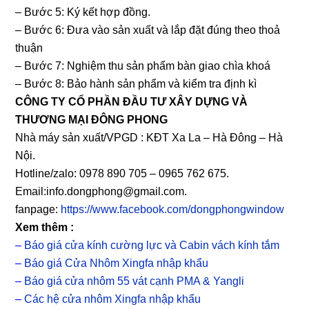
– Bước 5: Ký kết hợp đồng.
– Bước 6: Đưa vào sản xuất và lắp đặt đúng theo thoả
thuận
– Bước 7: Nghiệm thu sản phẩm bàn giao chìa khoá
– Bước 8: Bảo hành sản phẩm và kiểm tra định kì
CÔNG TY CỔ PHẦN ĐẦU TƯ XÂY DỰNG VÀ
THƯƠNG MẠI ĐÔNG PHONG
Nhà máy sản xuất/VPGD : KĐT Xa La – Hà Đông – Hà
Nội.
Hotline/zalo: 0978 890 705 – 0965 762 675.
Email:info.dongphong@gmail.com.
fanpage:
https://www.facebook.com/dongphongwindow
Xem thêm :
–
Báo giá cửa kính cường lực và Cabin vách kính tắm
–
Báo giá Cửa Nhôm Xingfa nhập khẩu
–
Báo giá cửa nhôm 55 vát cạnh PMA & Yangli
–
Các hệ cửa nhôm Xingfa nhập khẩu