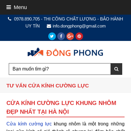
Menu
0978.890.705 - THI CÔNG CHẤT LƯỢNG - BẢO HÀNH
UY TÍN
info.dongphong@gmail.com
Twitter
Facebook
Google
Pinterest
Plus
TƯ VẤN CỬA KÍNH CƯỜNG LỰC
CỬA KÍNH CƯỜNG LỰC KHUNG NHÔM
ĐẸP NHẤT TẠI HÀ NỘI
Cửa kính cường lực
khung nhôm là một trong những