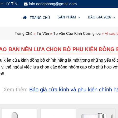
NH UY TÍN
info.dongphong@gmail.com
SẢN PHẨM
BÁO GIÁ 2026
TRANG CHỦ
Trang Chủ
»
Tư Vấn
»
Tư vấn Cửa Kính Cường lực
»
Vì sao 
SAO BẠN NÊN LỰA CHỌN BỘ PHỤ KIỆN ĐỒNG 
ụ kiện cửa kính đồng bộ chính hãng là một trong những yếu tố
 vì thế ngòai việc lựa chọn các dòng nhôm cao cấp phù hợp với 
bộ.
Xem thêm
Báo giá cửa kính và phụ kiện chính h