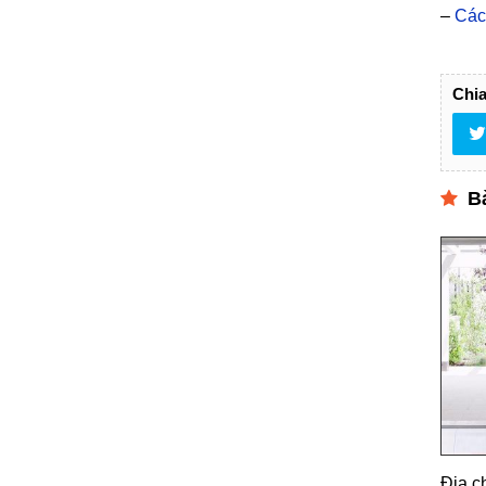
–
Các
Chia
Bà
Địa c