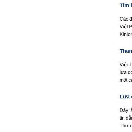
Tìm 
Các đ
Việt 
Kinlo
Tham
Việc 
lựa đ
một c
Lựa 
Đây l
tín d
Thươ