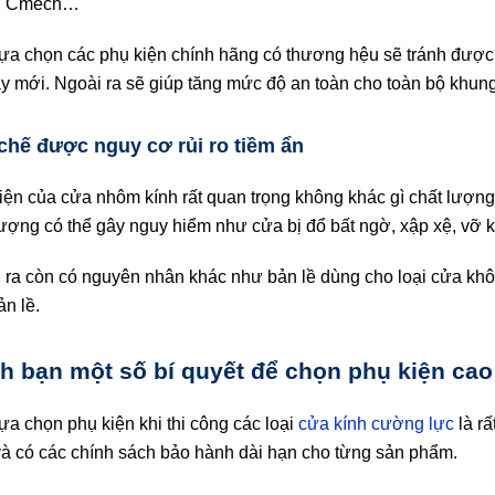
, Cmech…
lựa chọn các phụ kiện chính hãng có thương hệu sẽ tránh được t
thay mới. Ngoài ra sẽ giúp tăng mức độ an toàn cho toàn bộ khu
chế được nguy cơ rủi ro tiềm ẩn
iện của cửa nhôm kính rất quan trọng không khác gì chất lượn
lượng có thể gây nguy hiểm như cửa bị đổ bất ngờ, xập xệ, vỡ
 ra còn có nguyên nhân khác như bản lề dùng cho loại cửa không
ản lề.
h bạn một số bí quyết để chọn phụ kiện cao
lựa chọn phụ kiện khi thi công các loại
cửa kính cường lực
là rấ
 và có các chính sách bảo hành dài hạn cho từng sản phẩm.