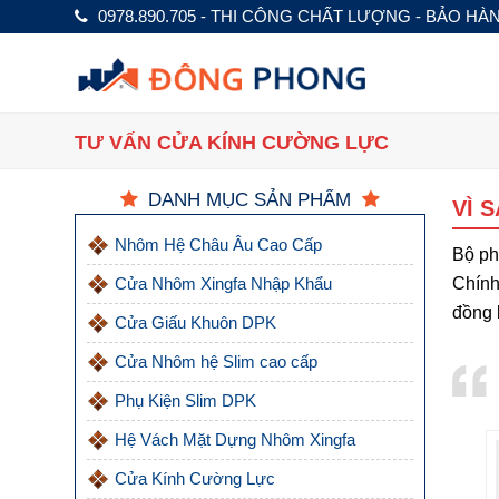
0978.890.705 - THI CÔNG CHẤT LƯỢNG - BẢO HÀ
TƯ VẤN CỬA KÍNH CƯỜNG LỰC
DANH MỤC SẢN PHẨM
VÌ 
Nhôm Hệ Châu Âu Cao Cấp
Bộ ph
Cửa Nhôm Xingfa Nhập Khẩu
Chính
đồng 
Cửa Giấu Khuôn DPK
Cửa Nhôm hệ Slim cao cấp
Phụ Kiện Slim DPK
Hệ Vách Mặt Dựng Nhôm Xingfa
Cửa Kính Cường Lực