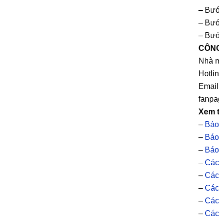
– Bướ
– Bướ
– Bướ
CÔNG
Nhà m
Hotli
Email
fanpa
Xem 
–
Báo
–
Báo
–
Báo
–
Các
–
Các
–
Các
–
Các
–
Các