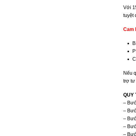
Với 1
tuyệt
Cam 
B
P
C
Nếu q
trợ t
QUY 
– Bướ
– Bướ
– Bướ
– Bướ
– Bướ