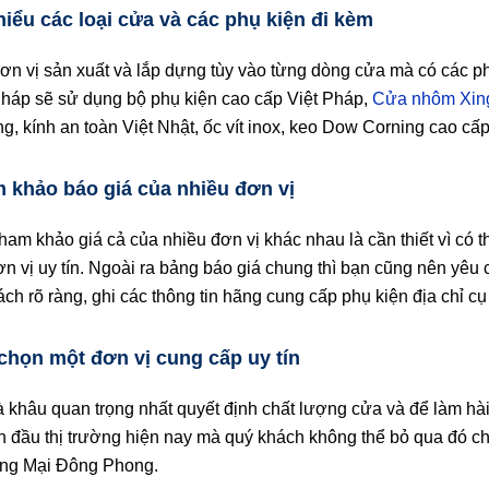
hiểu các loại cửa và các phụ kiện đi kèm
ơn vị sản xuất và lắp dựng tùy vào từng dòng cửa mà có các p
Pháp sẽ sử dụng bộ phụ kiện cao cấp Việt Pháp,
Cửa nhôm Xin
ng, kính an toàn Việt Nhật, ốc vít inox, keo Dow Corning cao cấ
 khảo báo giá của nhiều đơn vị
tham khảo giá cả của nhiều đơn vị khác nhau là cần thiết vì có 
ơn vị uy tín. Ngoài ra bảng báo giá chung thì bạn cũng nên yêu c
ách rõ ràng, ghi các thông tin hãng cung cấp phụ kiện địa chỉ c
chọn một đơn vị cung cấp uy tín
à khâu quan trọng nhất quyết định chất lượng cửa và để làm hài 
ẫn đầu thị trường hiện nay mà quý khách không thể bỏ qua đó 
ng Mại Đông Phong.