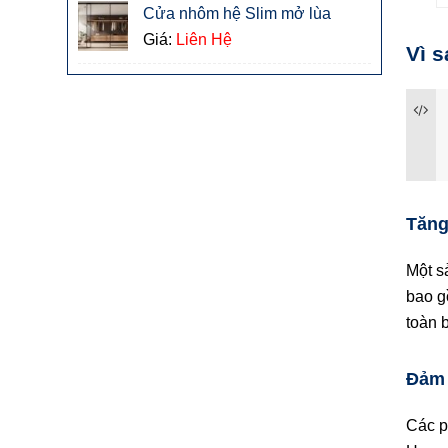
Cửa nhôm hệ Slim mở lùa
Giá:
Liên Hệ
Vì 
Tăng
Một s
bao g
toàn 
Đảm 
Các p