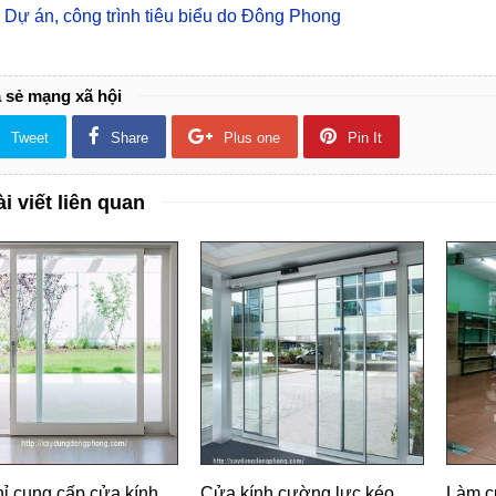
 Dự án, công trình tiêu biểu do Đông Phong
 sẻ mạng xã hội
Tweet
Share
Plus one
Pin It
i viết liên quan
hỉ cung cấp cửa kính
Cửa kính cường lực kéo
Làm c