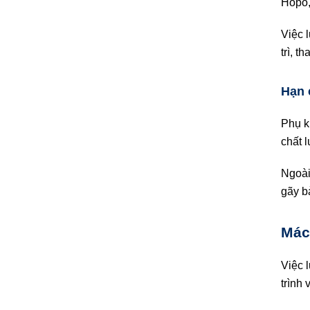
Hopo
Việc 
trì, 
Hạn 
Phụ k
chất 
Ngoài
gãy b
Mác
Việc 
trình