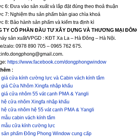
c 6: Đưa vào sản xuất và lắp đặt đúng theo thoả thuận
c 7: Nghiệm thu sản phẩm bàn giao chìa khoá
c 8: Bảo hành sản phẩm và kiểm tra định kì
 TY CỔ PHẦN ĐẦU TƯ XÂY DỰNG VÀ THƯƠNG MẠI ĐÔ
áy sản xuất/VPGD : KĐT Xa La – Hà Đông – Hà Nội.
ne/zalo: 0978 890 705 – 0965 762 675.
:info.dongphong@gmail.com.
ge:
https://www.facebook.com/dongphongwindow
thêm :
 giá cửa kính cường lực và Cabin vách kính tắm
 giá Cửa Nhôm Xingfa nhập khẩu
 giá cửa nhôm 55 vát cạnh PMA & Yangli
 hệ cửa nhôm Xingfa nhập khẩu
 hệ cửa nhôm hệ 55 vát cạnh PMA & Yangli
 mẫu cabin vách kính tắm
 mẫu cửa kính cường lực
 sản phẩm Đông Phong Window cung cấp