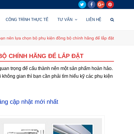
Twitter
Facebook
Google
Pinterest
Plus
CÔNG TRÌNH THỰC TẾ
TƯ VẤN
LIÊN HỆ
bạn nên lựa chọn bộ phụ kiện đồng bộ chính hãng để lắp đặt
BỘ CHÍNH HÃNG ĐỂ LẮP ĐẶT
 quan trọng để cấu thành nên một sản phẩm hoàn hảo.
không gian thì bạn cần phải tìm hiểu kỹ các phụ kiện
ãng cập nhật mới nhất