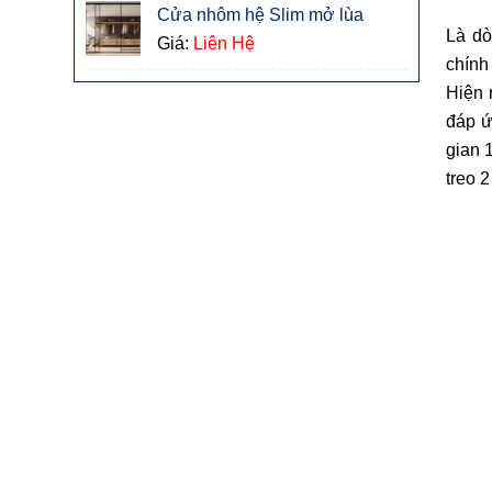
Cửa nhôm hệ Slim mở lùa
Là dò
Giá:
Liên Hệ
chính
Hiện 
đáp ứ
gian 
treo 