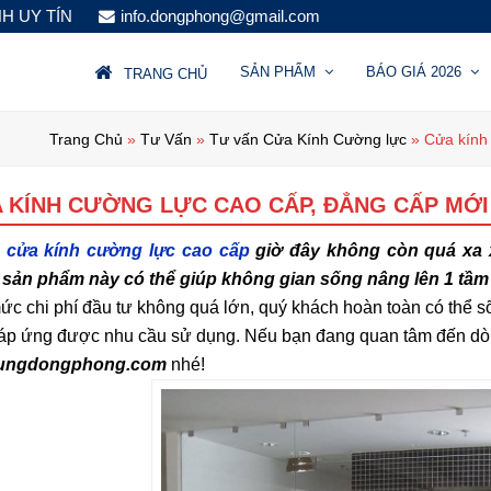
NH UY TÍN
info.dongphong@gmail.com
SẢN PHẨM
BÁO GIÁ 2026
TRANG CHỦ
Trang Chủ
»
Tư Vấn
»
Tư vấn Cửa Kính Cường lực
»
Cửa kính 
 KÍNH CƯỜNG LỰC CAO CẤP, ĐẲNG CẤP MỚI 
 cửa kính cường lực cao cấp
giờ đây không còn quá xa x
sản phẩm này có thể giúp không gian sống nâng lên 1 tầm c
ức chi phí đầu tư không quá lớn, quý khách hoàn toàn có thể 
áp ứng được nhu cầu sử dụng. Nếu bạn đang quan tâm đến dòn
ungdongphong.com
nhé!