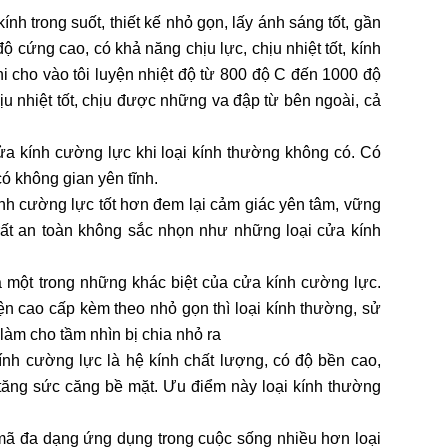
ính trong suốt, thiết kế nhỏ gọn, lấy ánh sáng tốt, gần
ộ cứng cao, có khả năng chịu lực, chịu nhiệt tốt, kính
i cho vào tôi luyện nhiệt độ từ 800 độ C đến 1000 độ
ịu nhiệt tốt, chịu được những va đập từ bên ngoài, cả
a kính cường lực khi loại kính thường không có. Có
ó không gian yên tĩnh.
kính cường lực tốt hơn đem lại cảm giác yên tâm, vững
ất an toàn không sắc nhọn như những loại cửa kính
 là một trong những khác biệt của cửa kính cường lực.
n cao cấp kèm theo nhỏ gọn thì loại kính thường, sử
làm cho tầm nhìn bị chia nhỏ ra
ính cường lực là hệ kính chất lượng, có độ bền cao,
 tăng sức căng bề mặt. Ưu điểm này loại kính thường
 mã đa dạng ứng dụng trong cuộc sống nhiều hơn loại