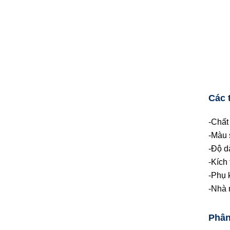
Các 
-Chất
-Màu 
-Độ 
-Kích 
-Phụ 
-Nhà 
Phân