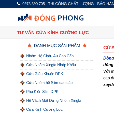
0978.890.705 - THI CÔNG CHẤT LƯỢNG - BẢO HÀ
TƯ VẤN CỬA KÍNH CƯỜNG LỰC
DANH MỤC SẢN PHẨM
CỬA
Nhôm Hệ Châu Âu Cao Cấp
Dòng
Cửa Nhôm Xingfa Nhập Khẩu
dòng 
Với m
Cửa Giấu Khuôn DPK
cao đ
Cửa Nhôm hệ Slim cao cấp
xayd
Phụ Kiện Slim DPK
Hệ Vách Mặt Dựng Nhôm Xingfa
Cửa Kính Cường Lực