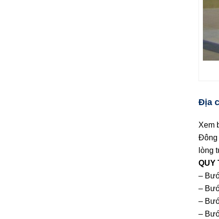
Địa 
Xem b
Đông 
lòng t
QUY 
– Bướ
– Bướ
– Bướ
– Bướ