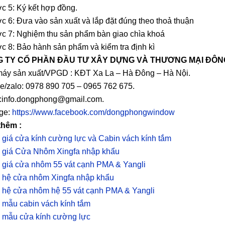
c 5: Ký kết hợp đồng.
c 6: Đưa vào sản xuất và lắp đặt đúng theo thoả thuận
c 7: Nghiệm thu sản phẩm bàn giao chìa khoá
c 8: Bảo hành sản phẩm và kiểm tra định kì
 TY CỔ PHẦN ĐẦU TƯ XÂY DỰNG VÀ THƯƠNG MẠI ĐÔ
áy sản xuất/VPGD : KĐT Xa La – Hà Đông – Hà Nội.
ne/zalo: 0978 890 705 – 0965 762 675.
:info.dongphong@gmail.com.
ge:
https://www.facebook.com/dongphongwindow
thêm :
 giá cửa kính cường lực và Cabin vách kính tắm
 giá Cửa Nhôm Xingfa nhập khẩu
 giá cửa nhôm 55 vát cạnh PMA & Yangli
 hệ cửa nhôm Xingfa nhập khẩu
 hệ cửa nhôm hệ 55 vát cạnh PMA & Yangli
 mẫu cabin vách kính tắm
 mẫu cửa kính cường lực