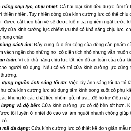
 năng chịu lực, chịu nhiệt
: Cả hai loại kính đều được làm từ k
ới thiên nhiên. Tuy nhiên dòng cửa kính cường lực có thể chịu đ
hi được cắt theo bản vẽ sẽ được kiểm tra nghiêm ngặt trước kh
 vậy cửa kính cường lực chiếm ưu thế có khả năng chịu lưc, ch
 rung chấn.
 năng cách âm
: Đây cũng là điểm cộng của dòng cản phẩm cử
àm vách ngăn cho những nơi có diện tích nhỏ nhưng vẫn muốn c
an toàn
: Vì có khả năng chịu lực tốt nên độ an toàn của cửa 
cho người sử dụng. Nếu có vỡ thì cửa kính cường lực cũng r
 thường.
 dụng nguồn ánh sáng tối đa
: Việc lấy ánh sáng tối đa thì
hư cửa kính cường lực sử dụng tấm kính trong suốt có phụ kiệ
các khung từ các chất liệu nhôm, gỗ, nhựa…để hổ trợ điều này 
 lượng và độ bền
: Cửa kính cường lực có độ bền tốt hơn. K
được tôi luyện ở nhiệt độ cao và làm nguội nhanh chóng giúp
 có.
 mã đa dạng
: Cửa kính cường lực có thiết kế đơn giản mẫu