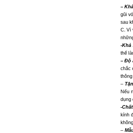
– Khả
gũi v
sau k
C. Vì
những
-Khả
thể l
– Độ 
chắc 
thông
–
Tận
Nếu n
dụng 
-Chất
kính 
không
–
Mẫu