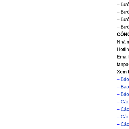
– Bướ
– Bướ
– Bướ
– Bướ
CÔNG
Nhà m
Hotli
Email
fanpa
Xem 
–
Báo
–
Báo
–
Báo
–
Các
–
Các
–
Các
–
Các