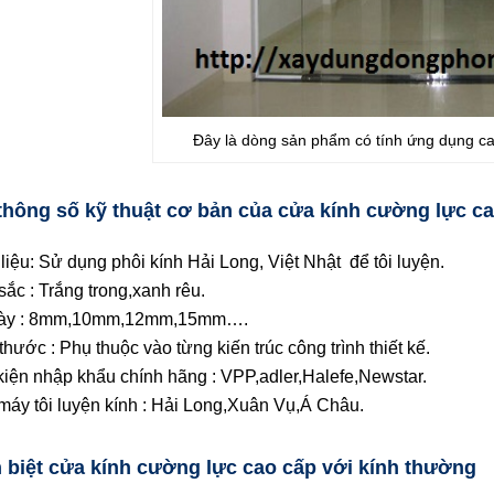
Đây là dòng sản phẩm có tính ứng dụng ca
thông số kỹ thuật cơ bản của cửa kính cường lực c
 liệu: Sử dụng phôi kính Hải Long, Việt Nhật để tôi luyện.
sắc : Trắng trong,xanh rêu.
dày : 8mm,10mm,12mm,15mm….
thước : Phụ thuộc vào từng kiến trúc công trình thiết kế.
kiện nhập khẩu chính hãng : VPP,adler,Halefe,Newstar.
máy tôi luyện kính : Hải Long,Xuân Vụ,Á Châu.
 biệt cửa kính cường lực cao cấp với kính thường