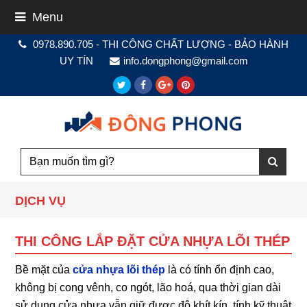
Menu
0978.890.705 - THI CÔNG CHẤT LƯỢNG - BẢO HÀNH
UY TÍN
info.dongphong@gmail.com
Twitter
Facebook
Google
Pinterest
Plus
DỊCH VỤ
THI CÔNG LẮP ĐẶT CỬA NHỰA LÕI THÉP
Bề mặt của
cửa nhựa lõi thép
là có tính ổn định cao,
không bị cong vênh, co ngót, lão hoá, qua thời gian dài
sử dụng cửa nhựa vẫn giữ được độ khít kín, tính kỹ thuật