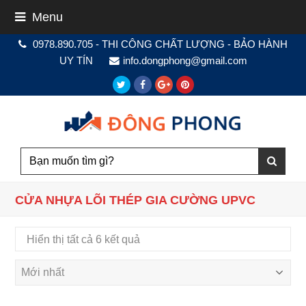
Menu
0978.890.705 - THI CÔNG CHẤT LƯỢNG - BẢO HÀNH
UY TÍN
info.dongphong@gmail.com
Twitter
Facebook
Google
Pinterest
Plus
CỬA NHỰA LÕI THÉP GIA CƯỜNG UPVC
Hiển thị tất cả 6 kết quả