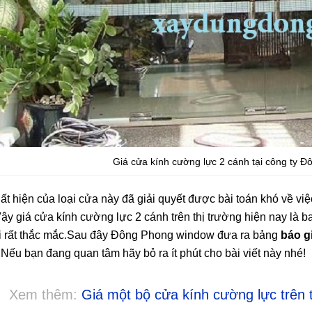
Giá cửa kính cường lực 2 cánh tại công ty Đ
ất hiện của loại cửa này đã giải quyết được bài toán khó về việ
Vậy giá cửa kính cường lực 2 cánh trên thị trường hiện nay là 
 rất thắc mắc.Sau đây Đông Phong window đưa ra bảng
báo g
 Nếu bạn đang quan tâm hãy bỏ ra ít phút cho bài viết này nhé!
Xem thêm:
Giá một bộ cửa kính cường lực trên t