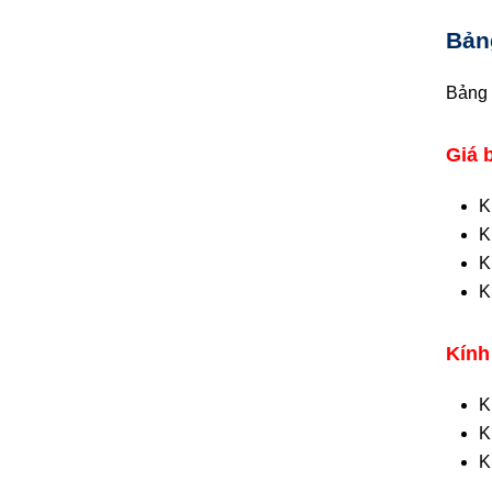
Bản
Bảng 
Giá 
K
K
K
K
Kính
K
K
K