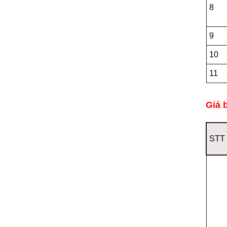
8
9
10
11
Giá 
STT