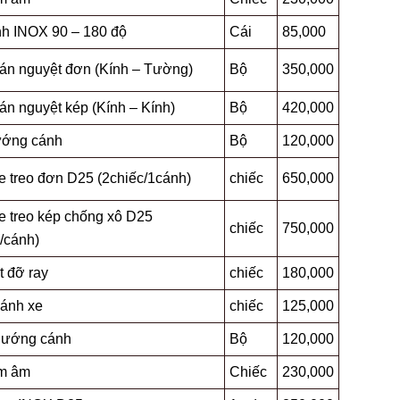
nh INOX 90 – 180 độ
Cái
85,000
án nguyệt đơn (Kính – Tường)
Bộ
350,000
án nguyệt kép (Kính – Kính)
Bộ
420,000
ướng cánh
Bộ
120,000
e treo đơn D25 (2chiếc/1cánh)
chiếc
650,000
e treo kép chống xô D25
chiếc
750,000
/cánh)
t đỡ ray
chiếc
180,000
ánh xe
chiếc
125,000
hướng cánh
Bộ
120,000
m âm
Chiếc
230,000