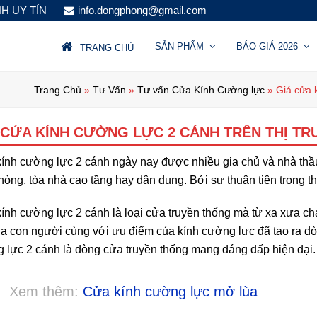
NH UY TÍN
info.dongphong@gmail.com
SẢN PHẨM
BÁO GIÁ 2026
TRANG CHỦ
Trang Chủ
»
Tư Vấn
»
Tư vấn Cửa Kính Cường lực
»
Giá cửa k
 CỬA KÍNH CƯỜNG LỰC 2 CÁNH TRÊN THỊ TR
ính cường lực 2 cánh ngày nay được nhiều gia chủ và nhà thầu 
hòng, tòa nhà cao tầng hay dân dụng. Bởi sự thuận tiện trong th
ính cường lực 2 cánh là loại cửa truyền thống mà từ xa xưa c
ủa con người cùng với ưu điểm của kính cường lực đã tạo ra d
 lực 2 cánh là dòng cửa truyền thống mang dáng dấp hiện đại.
Xem thêm:
Cửa kính cường lực mở lùa