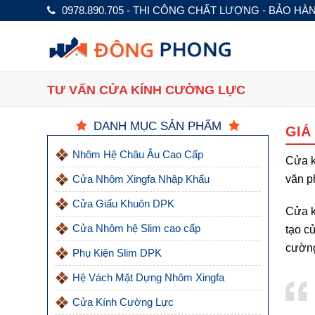
0978.890.705 - THI CÔNG CHẤT LƯỢNG - BẢO HÀ
TƯ VẤN CỬA KÍNH CƯỜNG LỰC
DANH MỤC SẢN PHẨM
GIÁ
Nhôm Hệ Châu Âu Cao Cấp
Cửa k
Cửa Nhôm Xingfa Nhập Khẩu
văn p
Cửa Giấu Khuôn DPK
Cửa k
Cửa Nhôm hệ Slim cao cấp
tạo c
cường
Phụ Kiện Slim DPK
Hệ Vách Mặt Dựng Nhôm Xingfa
Cửa Kính Cường Lực