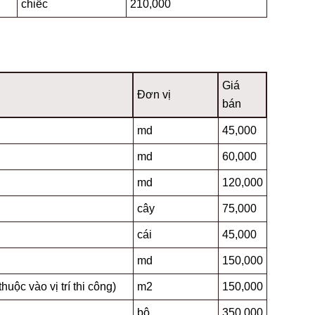
chiếc
210,000
Giá
Đơn vị
bán
md
45,000
md
60,000
md
120,000
cây
75,000
cái
45,000
md
150,000
huộc vào vị trí thi công)
m2
150,000
bộ
350,000