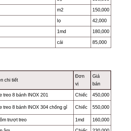
m2
150,000
lọ
42,000
1md
180,000
cái
85,000
Đơn
Giá
n chi tiết
vị
bán
e treo 8 bánh INOX 201
Chiếc
450,000
e treo 8 bánh INOX 304 chống gỉ
Chiếc
550,000
ôm trượt treo
1md
160,000
m âm
Chiếc
230,000