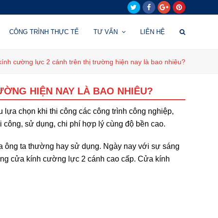
Twitter
Facebook
Google
Pinterest
Plus
CÔNG TRÌNH THỰC TẾ
TƯ VẤN
LIÊN HỆ
ính cường lực 2 cánh trên thị trường hiện nay là bao nhiêu?
ƯỜNG HIỆN NAY LÀ BAO NHIÊU?
lựa chọn khi thi công các công trình công nghiệp,
i công, sử dụng, chi phí hợp lý cùng độ bền cao.
ha ông ta thường hay sử dụng. Ngày nay với sự sáng
òng cửa kính cường lực 2 cánh cao cấp. Cửa kính