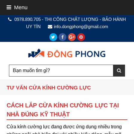
Menu
0978.890.705 - THI CÔNG CHẤT LƯỢNG - BẢO HÀNH
UY TÍN
info.dongphong@gmail.com
Twitter
Facebook
Google
Pinterest
Plus
TƯ VẤN CỬA KÍNH CƯỜNG LỰC
CÁCH LẮP CỬA KÍNH CƯỜNG LỰC TẠI
NHÀ ĐÚNG KỸ THUẬT
Cửa kính cường lực đang được ứng dụng nhiều trong