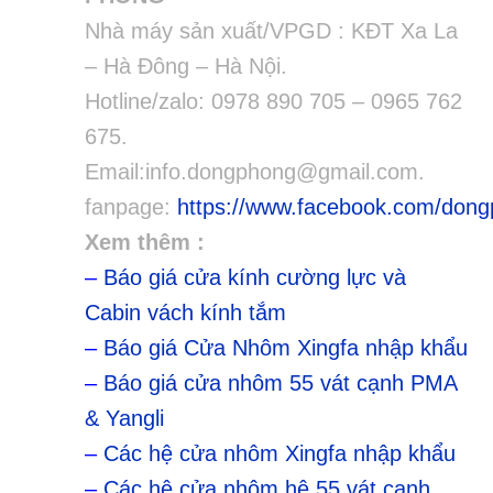
Nhà máy sản xuất/VPGD : KĐT Xa La
– Hà Đông – Hà Nội.
Hotline/zalo: 0978 890 705 – 0965 762
675.
Email:info.dongphong@gmail.com.
fanpage:
https://www.facebook.com/don
Xem thêm :
–
Báo giá cửa kính cường lực và
Cabin vách kính tắm
–
Báo giá Cửa Nhôm Xingfa nhập khẩu
–
Báo giá cửa nhôm 55 vát cạnh PMA
& Yangli
–
Các hệ cửa nhôm Xingfa nhập khẩu
–
Các hệ cửa nhôm hệ 55 vát cạnh