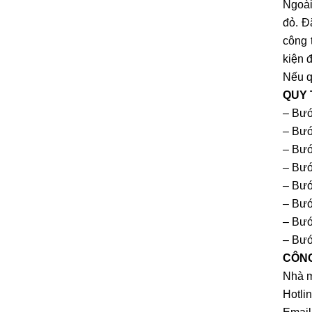
Ngoài
đỏ. Đ
công 
kiện 
Nếu q
QUY 
– Bướ
– Bướ
– Bướ
– Bướ
– Bướ
– Bướ
– Bướ
– Bướ
CÔNG
Nhà m
Hotli