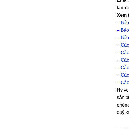
Email
fanpa
Xem 
–
Báo
–
Báo
–
Báo
–
Các
–
Các
–
Các
–
Các
–
Các
–
Các
Hy vọ
sản p
phòng
quý kh