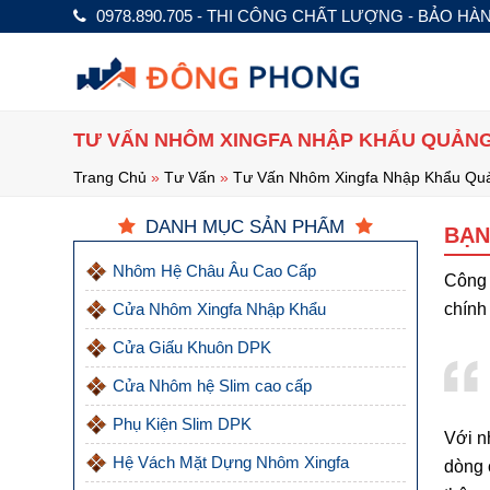
0978.890.705 - THI CÔNG CHẤT LƯỢNG - BẢO HÀ
TƯ VẤN NHÔM XINGFA NHẬP KHẨU QUẢN
Trang Chủ
»
Tư Vấn
»
Tư Vấn Nhôm Xingfa Nhập Khẩu Qu
DANH MỤC SẢN PHẨM
BẠN
Nhôm Hệ Châu Âu Cao Cấp
Công 
Cửa Nhôm Xingfa Nhập Khẩu
chính
Cửa Giấu Khuôn DPK
Cửa Nhôm hệ Slim cao cấp
Phụ Kiện Slim DPK
Với n
Hệ Vách Mặt Dựng Nhôm Xingfa
dòng 