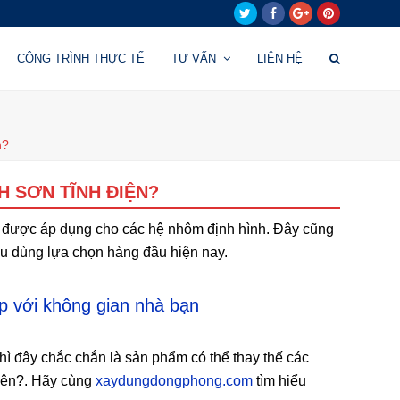
Twitter
Facebook
Google
Pinterest
Plus
CÔNG TRÌNH THỰC TẾ
TƯ VẤN
LIÊN HỆ
n?
H SƠN TĨNH ĐIỆN?
ất được áp dụng cho các hệ nhôm định hình. Đây cũng
iêu dùng lựa chọn hàng đầu hiện nay.
p với không gian nhà bạn
ì đây chắc chắn là sản phẩm có thể thay thế các
điện?. Hãy cùng
xaydungdongphong.com
tìm hiểu