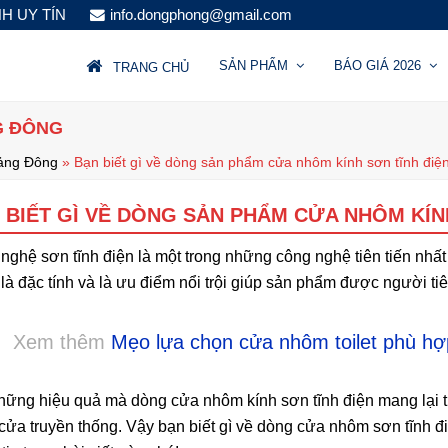
NH UY TÍN
info.dongphong@gmail.com
SẢN PHẨM
BÁO GIÁ 2026
TRANG CHỦ
G ĐÔNG
ảng Đông
»
Bạn biết gì về dòng sản phẩm cửa nhôm kính sơn tĩnh điệ
 BIẾT GÌ VỀ DÒNG SẢN PHẨM CỬA NHÔM KÍN
nghệ sơn tĩnh điện là một trong những công nghệ tiên tiến nh
 là đặc tính và là ưu điểm nổi trội giúp sản phẩm được người t
Xem thêm
Mẹo lựa chọn cửa nhôm toilet phù hợ
hững hiệu quả mà dòng cửa nhôm kính sơn tĩnh điện mang lại th
cửa truyền thống. Vậy bạn biết gì về dòng cửa nhôm sơn tĩnh 