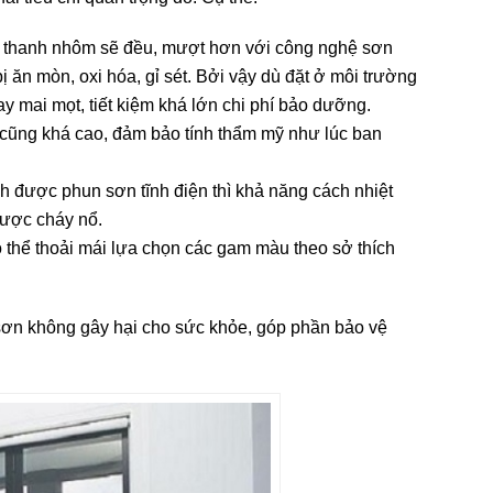
a thanh nhôm sẽ đều, mượt hơn với công nghệ sơn
 ăn mòn, oxi hóa, gỉ sét. Bởi vậy dù đặt ở môi trường
hay mai mọt, tiết kiệm khá lớn chi phí bảo dưỡng.
ớt cũng khá cao, đảm bảo tính thẩm mỹ như lúc ban
nh được phun sơn tĩnh điện thì khả năng cách nhiệt
được cháy nổ.
thể thoải mái lựa chọn các gam màu theo sở thích
i sơn không gây hại cho sức khỏe, góp phần bảo vệ