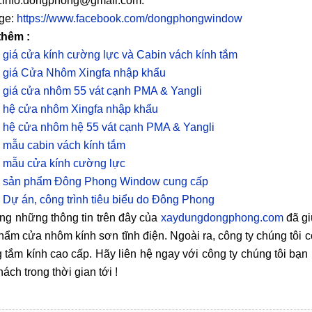
:info.dongphong@gmail.com.
ge:
https://www.facebook.com/dongphongwindow
thêm :
 giá cửa kính cường lực và Cabin vách kính tắm
 giá Cửa Nhôm Xingfa nhập khẩu
 giá cửa nhôm 55 vát cạnh PMA & Yangli
 hệ cửa nhôm Xingfa nhập khẩu
 hệ cửa nhôm hệ 55 vát cạnh PMA & Yangli
 mẫu cabin vách kính tắm
 mẫu cửa kính cường lực
 sản phẩm Đông Phong Window cung cấp
 Dự án, công trình tiêu biểu do Đông Phong
ng những thông tin trên đây của
xaydungdongphong.com
đã gi
hẩm cửa nhôm kính sơn tĩnh điện. Ngoài ra, công ty chúng tôi 
 tắm kính cao cấp. Hãy liên hệ ngay với công ty chúng tôi b
ách trong thời gian tới !