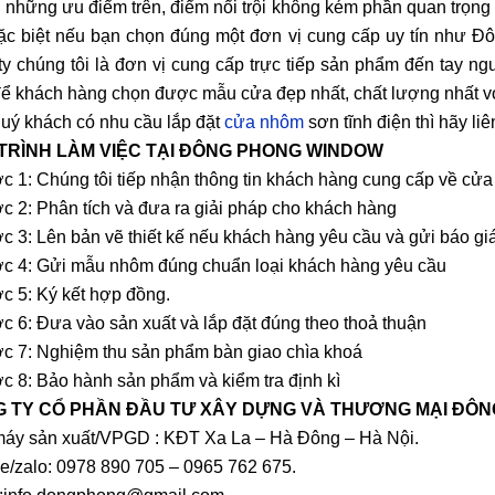
 những ưu điểm trên, điểm nổi trội không kém phần quan trọng 
ặc biệt nếu bạn chọn đúng một đơn vị cung cấp uy tín như Đô
ty chúng tôi là đơn vị cung cấp trực tiếp sản phẩm đến tay ngư
để khách hàng chọn được mẫu cửa đẹp nhất, chất lượng nhất với
uý khách có nhu cầu lắp đặt
cửa nhôm
sơn tĩnh điện thì hãy liê
TRÌNH LÀM VIỆC TẠI ĐÔNG PHONG WINDOW
c 1: Chúng tôi tiếp nhận thông tin khách hàng cung cấp về cửa
c 2: Phân tích và đưa ra giải pháp cho khách hàng
c 3: Lên bản vẽ thiết kế nếu khách hàng yêu cầu và gửi báo giá 
c 4: Gửi mẫu nhôm đúng chuẩn loại khách hàng yêu cầu
c 5: Ký kết hợp đồng.
c 6: Đưa vào sản xuất và lắp đặt đúng theo thoả thuận
c 7: Nghiệm thu sản phẩm bàn giao chìa khoá
c 8: Bảo hành sản phẩm và kiểm tra định kì
 TY CỔ PHẦN ĐẦU TƯ XÂY DỰNG VÀ THƯƠNG MẠI ĐÔ
áy sản xuất/VPGD : KĐT Xa La – Hà Đông – Hà Nội.
ne/zalo: 0978 890 705 – 0965 762 675.