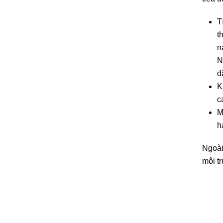
T
t
n
N
đ
K
c
M
h
Ngoài
môi t