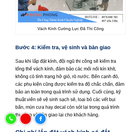
Vách Kính Cường Lực Đã Thi Công
Bước 4: Kiểm tra, vệ sinh và bàn giao
Sau khi lắp đặt kính, đội ngũ thi công sẽ kiểm tra
tổng thể vách kính, đảm bảo các mối nối kín khít,
không có tình trạng hở gió, rò nước. Bên cạnh đó,
các phụ kiện cũng được kiểm tra độ chắc chắn, đảm
bảo an toàn trong quá trình sử dụng. Cuối cùng, kỹ
thuật viên sẽ vệ sinh sạch sẽ, loại bỏ các vết bụi
bẩn, mùn cưa hay decal còn sót lại trong quá trình
thi công và bàn giao lại cho khách hàng.