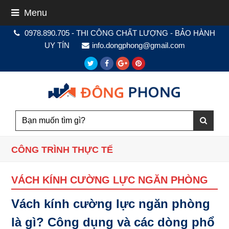
Menu
0978.890.705 - THI CÔNG CHẤT LƯỢNG - BẢO HÀNH
UY TÍN
info.dongphong@gmail.com
Twitter
Facebook
Google
Pinterest
Plus
CÔNG TRÌNH THỰC TẾ
VÁCH KÍNH CƯỜNG LỰC NGĂN PHÒNG
Vách kính cường lực ngăn phòng
là gì? Công dụng và các dòng phổ