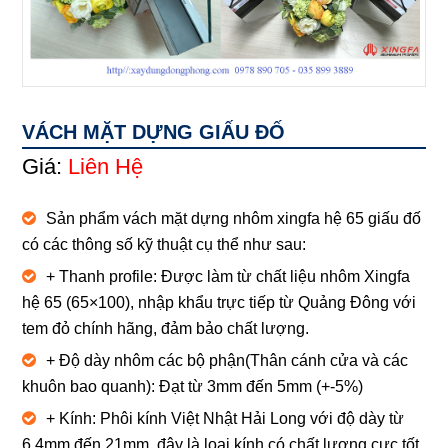
VÁCH MẶT DỰNG GIẤU ĐỐ
Giá:
Liên Hệ
Sản phẩm vách mặt dựng nhôm xingfa hệ 65 giấu đố
có các thông số kỹ thuật cụ thể như sau:
+ Thanh profile: Được làm từ chất liệu nhôm Xingfa
hệ 65 (65×100), nhập khẩu trực tiếp từ Quảng Đông với
tem đỏ chính hãng, đảm bảo chất lượng.
+ Độ dày nhôm các bộ phận(Thân cánh cửa và các
khuôn bao quanh): Đạt từ 3mm đến 5mm (+-5%)
+ Kính: Phôi kính Việt Nhật Hải Long với độ dày từ
6,4mm đến 21mm, đây là loại kính có chất lượng cực tốt,