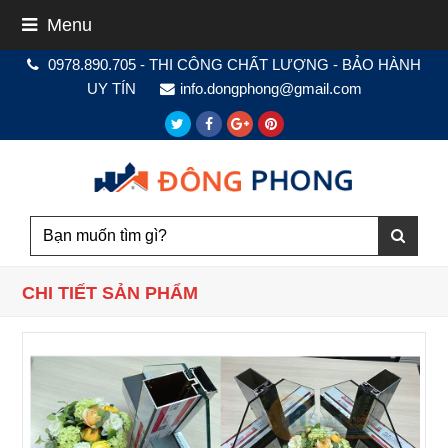
Menu
0978.890.705 - THI CÔNG CHẤT LƯỢNG - BẢO HÀNH
UY TÍN
info.dongphong@gmail.com
Twitter
Facebook
Google
Pinterest
Plus
CHI TIẾT SẢN PHẨM