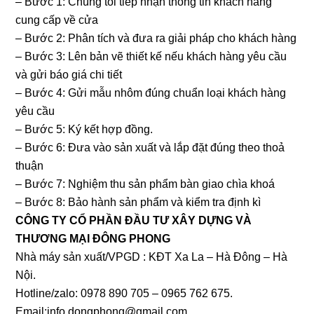
– Bước 1: Chúng tôi tiếp nhận thông tin khách hàng
cung cấp về cửa
– Bước 2: Phân tích và đưa ra giải pháp cho khách hàng
– Bước 3: Lên bản vẽ thiết kế nếu khách hàng yêu cầu
và gửi báo giá chi tiết
– Bước 4: Gửi mẫu nhôm đúng chuẩn loại khách hàng
yêu cầu
– Bước 5: Ký kết hợp đồng.
– Bước 6: Đưa vào sản xuất và lắp đặt đúng theo thoả
thuận
– Bước 7: Nghiệm thu sản phẩm bàn giao chìa khoá
– Bước 8: Bảo hành sản phẩm và kiểm tra định kì
CÔNG TY CỔ PHẦN ĐẦU TƯ XÂY DỰNG VÀ
THƯƠNG MẠI ĐÔNG PHONG
Nhà máy sản xuất/VPGD : KĐT Xa La – Hà Đông – Hà
Nội.
Hotline/zalo: 0978 890 705 – 0965 762 675.
Email:info.dongphong@gmail.com.