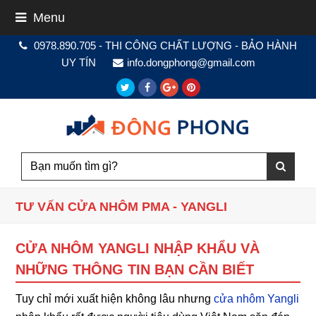
Menu
0978.890.705 - THI CÔNG CHẤT LƯỢNG - BẢO HÀNH
UY TÍN
info.dongphong@gmail.com
Twitter
Facebook
Google
Pinterest
Plus
TƯ VẤN CỬA NHÔM PMA - YANGLI
CỬA NHÔM YANGLI NHẬP KHẨU VÀ
NHỮNG THÔNG TIN BẠN CẦN BIẾT
Tuy chỉ mới xuất hiện không lâu nhưng
cửa nhôm Yangli