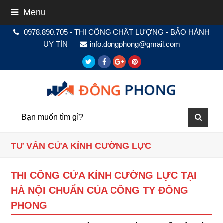
Menu
0978.890.705 - THI CÔNG CHẤT LƯỢNG - BẢO HÀNH
UY TÍN
info.dongphong@gmail.com
Twitter
Facebook
Google
Pinterest
Plus
TƯ VẤN CỬA KÍNH CƯỜNG LỰC
THI CÔNG CỬA KÍNH CƯỜNG LỰC TẠI
HÀ NỘI CHUẨN CỦA CÔNG TY ĐÔNG
PHONG