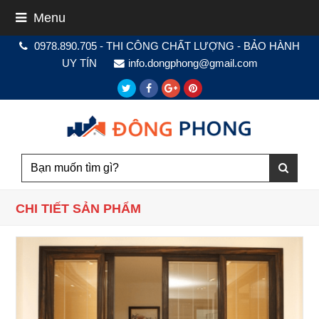
Menu
0978.890.705 - THI CÔNG CHẤT LƯỢNG - BẢO HÀNH
UY TÍN
info.dongphong@gmail.com
Twitter
Facebook
Google
Pinterest
Plus
CHI TIẾT SẢN PHẨM