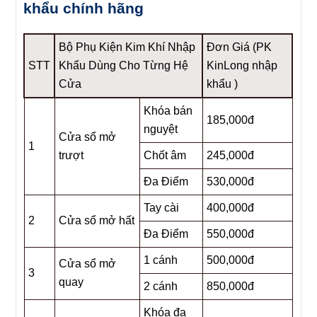
khẩu chính hãng
Bộ Phụ Kiện Kim Khí Nhập
Đơn Giá (PK
STT
Khẩu Dùng Cho Từng Hệ
KinLong nhập
Cửa
khẩu )
Khóa bán
185,000đ
nguyệt
Cửa sổ mở
1
trượt
Chốt âm
245,000đ
Đa Điểm
530,000đ
Tay cài
400,000đ
2
Cửa sổ mở hất
Đa Điểm
550,000đ
1 cánh
500,000đ
Cửa sổ mở
3
quay
2 cánh
850,000đ
Khóa đa