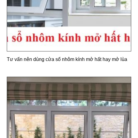
Tư vấn nên dùng cửa sổ nhôm kính mở hất hay mở lùa