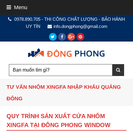
Menu
0978.890.705 - THI CÔNG CHẤT LƯỢNG - BẢO HÀNH
UY TÍN
info.dongphong@gmail.com
Twitter
Facebook
Google
Pinterest
Plus
TƯ VẤN NHÔM XINGFA NHẬP KHẨU QUẢNG
ĐÔNG
QUY TRÌNH SẢN XUẤT CỬA NHÔM
XINGFA TẠI ĐÔNG PHONG WINDOW