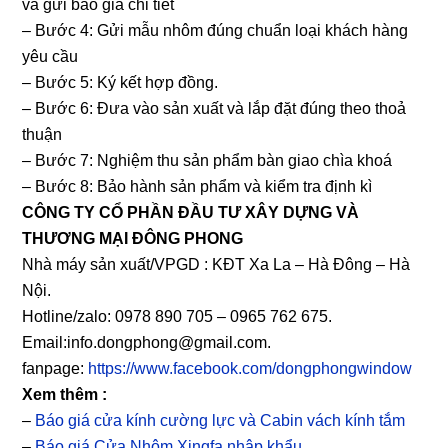
và gửi báo giá chi tiết
– Bước 4: Gửi mẫu nhôm đúng chuẩn loại khách hàng
yêu cầu
– Bước 5: Ký kết hợp đồng.
– Bước 6: Đưa vào sản xuất và lắp đặt đúng theo thoả
thuận
– Bước 7: Nghiệm thu sản phẩm bàn giao chìa khoá
– Bước 8: Bảo hành sản phẩm và kiểm tra định kì
CÔNG TY CỔ PHẦN ĐẦU TƯ XÂY DỰNG VÀ
THƯƠNG MẠI ĐÔNG PHONG
Nhà máy sản xuất/VPGD : KĐT Xa La – Hà Đông – Hà
Nội.
Hotline/zalo: 0978 890 705 – 0965 762 675.
Email:info.dongphong@gmail.com.
fanpage:
https://www.facebook.com/dongphongwindow
Xem thêm :
–
Báo giá cửa kính cường lực và Cabin vách kính tắm
–
Báo giá Cửa Nhôm Xingfa nhập khẩu