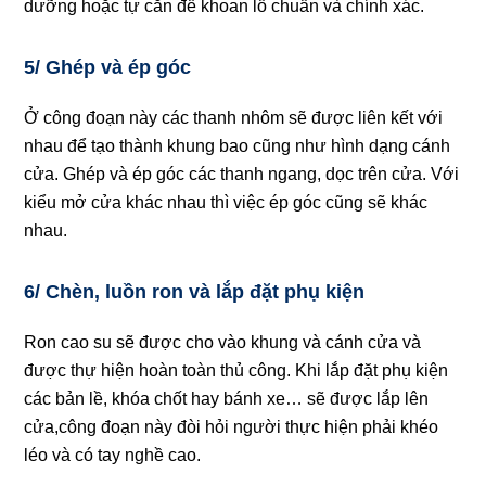
dưỡng hoặc tự căn để khoan lỗ chuẩn và chính xác.
5/ Ghép và ép góc
Ở công đoạn này các thanh nhôm sẽ được liên kết với
nhau để tạo thành khung bao cũng như hình dạng cánh
cửa. Ghép và ép góc các thanh ngang, dọc trên cửa. Với
kiểu mở cửa khác nhau thì việc ép góc cũng sẽ khác
nhau.
6/ Chèn, luồn ron và lắp đặt phụ kiện
Ron cao su sẽ được cho vào khung và cánh cửa và
được thự hiện hoàn toàn thủ công. Khi lắp đặt phụ kiện
các bản lề, khóa chốt hay bánh xe… sẽ được lắp lên
cửa,công đoạn này đòi hỏi người thực hiện phải khéo
léo và có tay nghề cao.