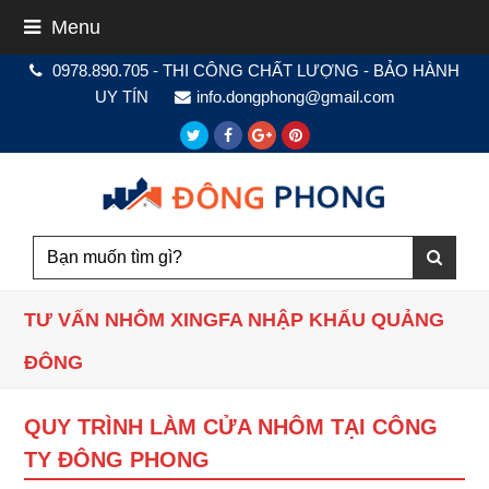
Menu
0978.890.705 - THI CÔNG CHẤT LƯỢNG - BẢO HÀNH
UY TÍN
info.dongphong@gmail.com
Twitter
Facebook
Google
Pinterest
Plus
TƯ VẤN NHÔM XINGFA NHẬP KHẨU QUẢNG
ĐÔNG
QUY TRÌNH LÀM CỬA NHÔM TẠI CÔNG
TY ĐÔNG PHONG