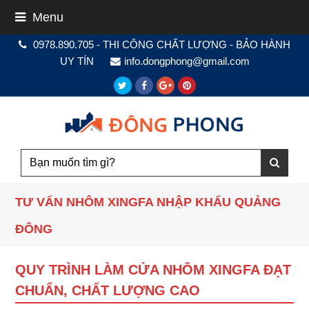
Menu
0978.890.705 - THI CÔNG CHẤT LƯỢNG - BẢO HÀNH
UY TÍN
info.dongphong@gmail.com
Twitter
Facebook
Google
Pinterest
Plus
TƯ VẤN NHÔM XINGFA NHẬP KHẨU QUẢNG
ĐÔNG
QUY TRÌNH LÀM CỬA NHÔM XINGFA ĐẠT
CHUẨN, CHẤT LƯỢNG CAO