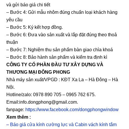
và gửi báo giá chi tiết
– Bước 4: Gửi mẫu nhôm đúng chuẩn loại khách hàng
yêu cầu
– Bước 5: Ký kết hợp đồng.
– Bước 6: Đưa vào sản xuất và lắp đặt đúng theo thoả
thuận
– Bước 7: Nghiệm thu sản phẩm bàn giao chìa khoá
– Bước 8: Bảo hành sản phẩm và kiểm tra định kì
CÔNG TY CỔ PHẦN ĐẦU TƯ XÂY DỰNG VÀ
THƯƠNG MẠI ĐÔNG PHONG
Nhà máy sản xuất/VPGD : KĐT Xa La – Hà Đông – Hà
Nội.
Hotline/zalo: 0978 890 705 – 0965 762 675.
Email:info.dongphong@gmail.com.
fanpage:
https://www.facebook.com/dongphongwindow
Xem thêm :
–
Báo giá cửa kính cường lực và Cabin vách kính tắm