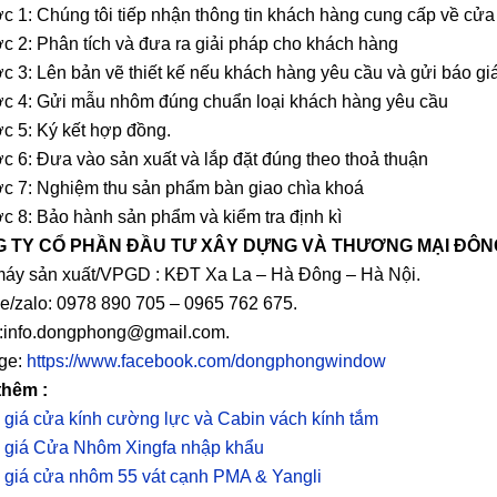
c 1: Chúng tôi tiếp nhận thông tin khách hàng cung cấp về cửa
c 2: Phân tích và đưa ra giải pháp cho khách hàng
c 3: Lên bản vẽ thiết kế nếu khách hàng yêu cầu và gửi báo giá 
c 4: Gửi mẫu nhôm đúng chuẩn loại khách hàng yêu cầu
c 5: Ký kết hợp đồng.
c 6: Đưa vào sản xuất và lắp đặt đúng theo thoả thuận
c 7: Nghiệm thu sản phẩm bàn giao chìa khoá
c 8: Bảo hành sản phẩm và kiểm tra định kì
 TY CỔ PHẦN ĐẦU TƯ XÂY DỰNG VÀ THƯƠNG MẠI ĐÔ
áy sản xuất/VPGD : KĐT Xa La – Hà Đông – Hà Nội.
ne/zalo: 0978 890 705 – 0965 762 675.
:info.dongphong@gmail.com.
ge:
https://www.facebook.com/dongphongwindow
thêm :
 giá cửa kính cường lực và Cabin vách kính tắm
 giá Cửa Nhôm Xingfa nhập khẩu
 giá cửa nhôm 55 vát cạnh PMA & Yangli