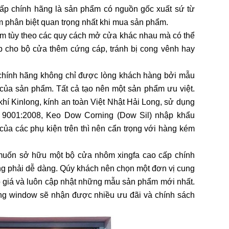
cấp chính hãng là sản phẩm có nguồn gốc xuất sứ từ
 phân biệt quan trọng nhất khi mua sản phẩm.
mm tùy theo các quy cách mở cửa khác nhau mà có thể
p cho bộ cửa thêm cứng cáp, tránh bị cong vênh hay
chính hãng không chỉ được lòng khách hàng bởi mẫu
của sản phẩm. Tất cả tạo nên một sản phẩm ưu việt.
hí Kinlong, kính an toàn Việt Nhật Hải Long, sử dụng
 9001:2008, Keo Dow Corning (Dow Sil) nhập khẩu
a các phụ kiện trên thì nên cẩn trọng với hàng kém
 muốn sở hữu một bộ cửa nhôm xingfa cao cấp chính
ông phải dễ dàng. Qúy khách nên chọn một đơn vị cung
báo giá và luôn cập nhật những mẫu sản phẩm mới nhất.
ng window sẽ nhận được nhiều ưu đãi và chính sách