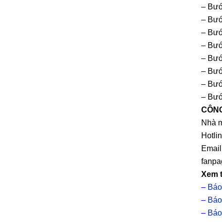
– Bướ
– Bướ
– Bướ
– Bướ
– Bướ
– Bướ
– Bướ
– Bướ
CÔNG
Nhà m
Hotli
Email
fanpa
Xem 
–
Báo
–
Báo
–
Báo