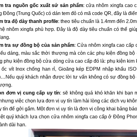
m tra nguồn gốc xuất sứ sản phẩm
: cửa nhôm xingfa cao 
 Đông (Trung Quốc) có dán tem đỏ có mã code QR, đây là điểm
m tra độ dày thanh profile
: theo tiêu chuẩn là 1.4mm đến 2.0
hệ nhôm xingfa phù hợp. Đây là độ dày tiêu chuẩn có thể giú
dạng.
m tra sự đồng bộ của sản phẩm
: Cửa nhôm xingfa cao cấp 
iểu dáng, màu sắc thời thượng mà còn các phụ kiện đồng bộ 
 phụ kiện đồng bộ cửa dòng cửa cao cấp đó là: phụ kiện kim k
ốc vít Inox chống han rỉ, Gioăng kép EDPM nhập khẩu ISO
…Nếu quý khách nhận được lời tư vấn không có sự đồng bộ củ
lượng.
n đơn vị cung cấp uy tín
: sẽ không quá khó khăn khi bạn
nhưng việc chọn lựa đơn vị uy tín làm hài lòng các dịch vụ kh
y tín để gởi gắm. Một đơn vị uy tín là đơn vị công khai bảng 
iệt quý khách lựa chọn cửa nhôm xingfa cao cấp ở Đông Pho
ành dài hạn.