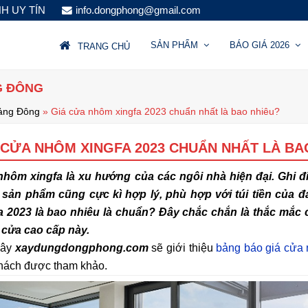
NH UY TÍN
info.dongphong@gmail.com
SẢN PHẨM
BÁO GIÁ 2026
TRANG CHỦ
G ĐÔNG
ảng Đông
»
Giá cửa nhôm xingfa 2023 chuẩn nhất là bao nhiêu?
 CỬA NHÔM XINGFA 2023 CHUẨN NHẤT LÀ BA
hôm xingfa là xu hướng của các ngôi nhà hiện đại. Ghi đ
sản phẩm cũng cực kì hợp lý, phù hợp với túi tiền của đ
a 2023 là bao nhiêu là chuẩn? Đây chắc chắn là thắc mắc
cửa cao cấp này.
đây
xaydungdongphong.com
sẽ giới thiệu
bảng báo giá cửa 
hách được tham khảo.