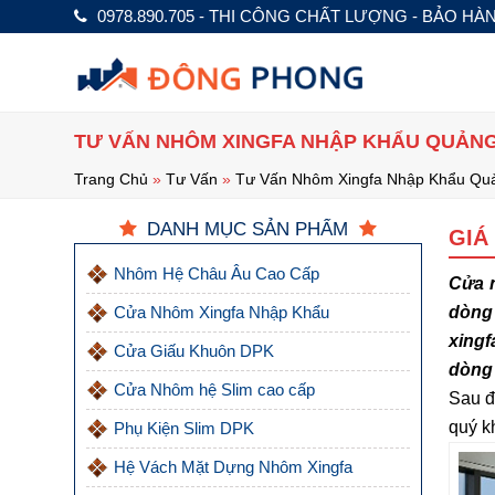
0978.890.705 - THI CÔNG CHẤT LƯỢNG - BẢO HÀ
TƯ VẤN NHÔM XINGFA NHẬP KHẨU QUẢN
Trang Chủ
»
Tư Vấn
»
Tư Vấn Nhôm Xingfa Nhập Khẩu Qu
DANH MỤC SẢN PHẨM
GIÁ
Nhôm Hệ Châu Âu Cao Cấp
Cửa n
Cửa Nhôm Xingfa Nhập Khẩu
dòng 
xingf
Cửa Giấu Khuôn DPK
dòng 
Cửa Nhôm hệ Slim cao cấp
Sau 
quý k
Phụ Kiện Slim DPK
Hệ Vách Mặt Dựng Nhôm Xingfa