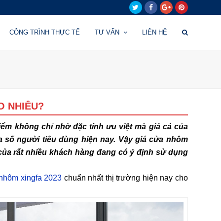
Twitter
Facebook
Google
Pinterest
Plus
CÔNG TRÌNH THỰC TẾ
TƯ VẤN
LIÊN HỆ
O NHIÊU?
iểm không chỉ nhờ đặc tính ưu việt mà giá cả của
a số người tiêu dùng hiện nay. Vậy giá cửa nhôm
 của rất nhiều khách hàng đang có ý định sử dụng
nhôm xingfa 2023
chuẩn nhất thị trường hiện nay cho