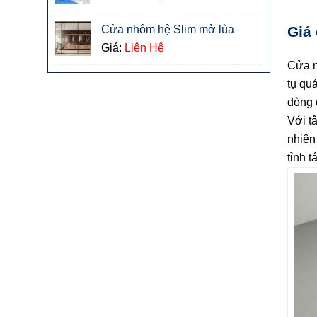
Giá
Cửa nhôm hệ Slim mở lùa
Giá:
Liên Hệ
Cửa n
tụ qu
dòng 
Với t
nhiên
tỉnh t