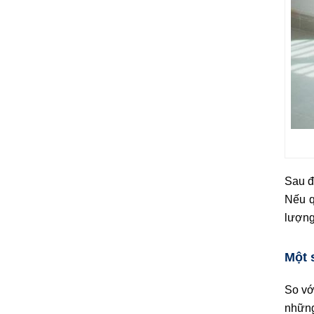
Sau đ
Nếu q
lượng
Một 
So vớ
những