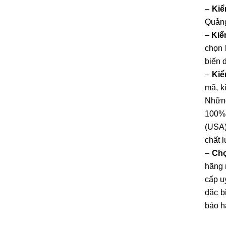
–
Kiể
Quảng
–
Kiể
chọn 
biến 
–
Kiể
mã, k
Những
100% 
(USA)
chất 
–
Chọ
hãng 
cấp u
đặc b
bảo h